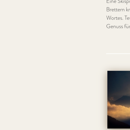
Eine Skisp
Brettern k
Wortes. Te
Genuss für