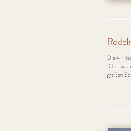
Rodel
Die 4 Kil
führt, war
großen Spa