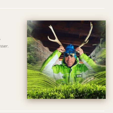
s
sser.