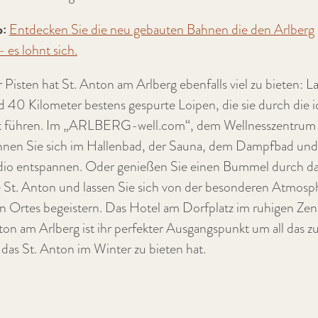
p:
Entdecken Sie die neu gebauten Bahnen die den Arlberg
 es lohnt sich.
 Pisten hat St. Anton am Arlberg ebenfalls viel zu bieten: L
d 40 Kilometer bestens gespurte Loipen, die sie durch die i
t führen. Im „ARLBERG-well.com“, dem Wellnesszentrum i
nnen Sie sich im Hallenbad, der Sauna, dem Dampfbad un
dio entspannen. Oder genießen Sie einen Bummel durch d
e St. Anton und lassen Sie sich von der besonderen Atmosp
 Ortes begeistern. Das Hotel am Dorfplatz im ruhigen Ze
ton am Arlberg ist ihr perfekter Ausgangspunkt um all das z
das St. Anton im Winter zu bieten hat.