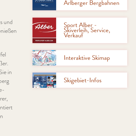
Arlberger Bergbahnen
ts und
Sport Alber -
Skiverleih, Service,
enießen
Verkauf
fel
Interaktive Skimap
ßer.
ie in
Skigebiet-Infos
berg
e-
rer,
ntiert
en