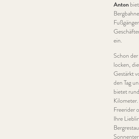
Anton
biet
Bergbahnen
Fußgängerz
Geschäfte
ein.
Schon der 
locken, di
Gestärkt v
den Tag un
bietet run
Kilometer.
Freerider 
Ihre Liebl
Bergrestau
Sonnenterr