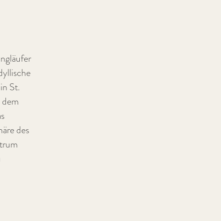
angläufer
dyllische
n St.
d dem
as
häre des
ntrum
u