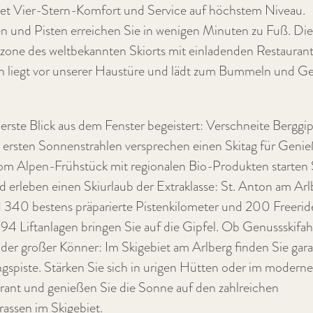
et Vier-Stern-Komfort und Service auf höchstem Niveau.
 und Pisten erreichen Sie in wenigen Minuten zu Fuß. Die
one des weltbekannten Skiorts mit einladenden Restauran
n liegt vor unserer Haustüre und lädt zum Bummeln und G
erste Blick aus dem Fenster begeistert: Verschneite Berggip
e ersten Sonnenstrahlen versprechen einen Skitag für Genie
om Alpen-Frühstück mit regionalen Bio-Produkten starten S
d erleben einen Skiurlaub der Extraklasse: St. Anton am Arl
d 340 bestens präparierte Pistenkilometer und 200 Freerid
 94 Liftanlagen bringen Sie auf die Gipfel. Ob Genussskifah
oder großer Könner: Im Skigebiet am Arlberg finden Sie gara
ingspiste. Stärken Sie sich in urigen Hütten oder im modern
rant und genießen Sie die Sonne auf den zahlreichen
assen im Skigebiet.