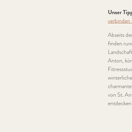
Unser Tip
verbinden -
Abseits der
finden run
Landschaf
Anton, kö
Fitnessstu
winterlich
charmanten
von St. An
entdecken 