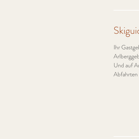
Skigui
Ihr Gastgeb
Arlberggeb
Und auf An
Abfahrten 